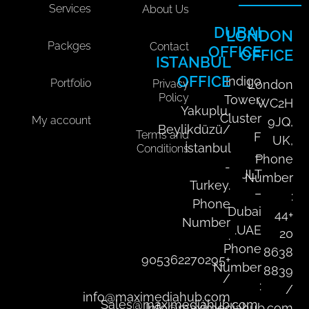
a
n
k
Services
About Us
m
DUBAI
LONDON
Packges
Contact
OFFICE
OFFICE
ISTANBUL
OFFICE
Indigo
Portfolio
Privacy
London
Policy
Tower,
WC2H
Yakuplu,
Cluster
My account
9JQ,
Beylikdüzü/
Terms and
F
UK,
İstanbul
Conditions
–
Phone
-
JLT
Number
Turkey.
–
:
Phone
Dubai
+44
Number
UAE.
20
:
Phone
8638
+905362270295
Number
8839
/
:
/
info@maximediahub.com
Sales@maximediahub.com
Info@maximediahub.com